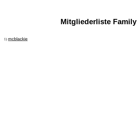
Mitgliederliste Family
mcblackie
1)